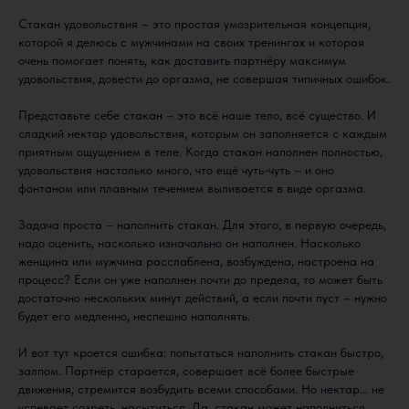
Стакан удовольствия – это простая умозрительная концепция,
которой я делюсь с мужчинами на своих тренингах и которая
очень помогает понять, как доставить партнёру максимум
удовольствия, довести до оргазма, не совершая типичных ошибок.
Представьте себе стакан – это всё наше тело, всё существо. И
сладкий нектар удовольствия, которым он заполняется с каждым
приятным ощущением в теле. Когда стакан наполнен полностью,
удовольствия настолько много, что ещё чуть-чуть – и оно
фонтаном или плавным течением выливается в виде оргазма.
Задача проста – наполнить стакан. Для этого, в первую очередь,
надо оценить, насколько изначально он наполнен. Насколько
женщина или мужчина расслаблена, возбуждена, настроена на
процесс? Если он уже наполнен почти до предела, то может быть
достаточно нескольких минут действий, а если почти пуст – нужно
будет его медленно, неспешно наполнять.
И вот тут кроется ошибка: попытаться наполнить стакан быстро,
залпом. Партнёр старается, совершает всё более быстрые
движения, стремится возбудить всеми способами. Но нектар... не
успевает созреть, насытиться. Да, стакан может наполниться,