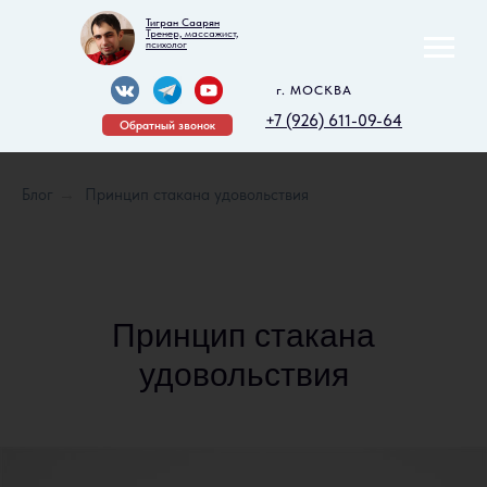
Тигран Саарян
Тренер, массажист,
психолог
г. МОСКВА
+7 (926) 611-09-64
Обратный звонок
Блог
→
Принцип стакана удовольствия
Принцип стакана
удовольствия