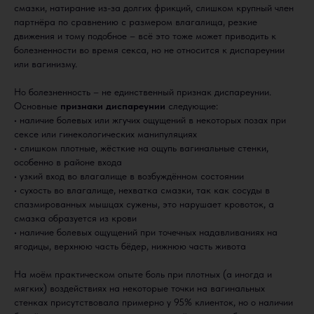
смазки, натирание из-за долгих фрикций, слишком крупный член
партнёра по сравнению с размером влагалища, резкие
движения и тому подобное – всё это тоже может приводить к
болезненности во время секса, но не относится к диспареунии
или вагинизму.
Но болезненность – не единственный признак диспареунии.
Основные
признаки диспареунии
следующие:
• наличие болевых или жгучих ощущений в некоторых позах при
сексе или гинекологических манипуляциях
• слишком плотные, жёсткие на ощупь вагинальные стенки,
особенно в районе входа
• узкий вход во влагалище в возбуждённом состоянии
• сухость во влагалище, нехватка смазки, так как сосуды в
спазмированных мышцах сужены, это нарушает кровоток, а
смазка образуется из крови
• наличие болевых ощущений при точечных надавливаниях на
ягодицы, верхнюю часть бёдер, нижнюю часть живота
На моём практическом опыте боль при плотных (а иногда и
мягких) воздействиях на некоторые точки на вагинальных
стенках присутствовала примерно у 95% клиенток, но о наличии