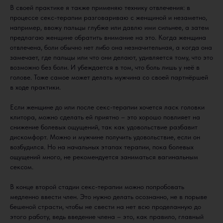
В своей практике я также применяю технику отвлечения: в
процессе секс-терапии разговариваю с женщиной и незаметно,
например, ввожу пальцы глубже или давлю ими сильнее, а затем
предлагаю женщине обратить внимание на это. Когда женщина
отвлечена, боли обычно нет либо она незначительная, а когда она
замечает, где пальцы или что они делают, удивляется тому, что это
возможно без боли. И убеждается в том, что боль лишь у неё в
голове. Тоже самое может делать мужчина со своей партнёршей
в ходе практики.
Если женщине до или после секс-терапии хочется ласк головки
клитора, можно сделать ей приятно – это хорошо повлияет на
снижение болевых ощущений, так как удовольствие разбавит
дискомфорт. Можно и мужчине получить удовольствие, если он
возбудился. Но на начальных этапах терапии, пока болевых
ощущений много, не рекомендуется заниматься вагинальным
сексом.
В конце второй стадии секс-терапии можно попробовать
медленно ввести член. Это нужно делать осознанно, не в порыве
бешеной страсти, чтобы не свести на нет всю проделанную до
этого работу, ведь введение члена – это, как правило, главный