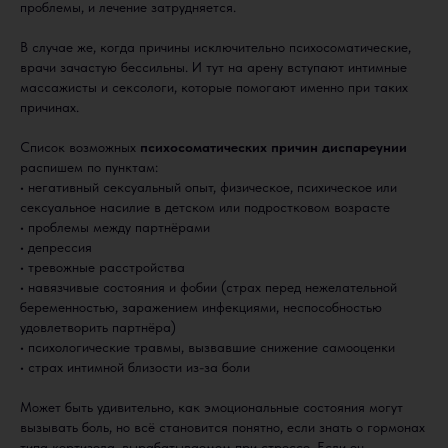
проблемы, и лечение затрудняется.
В случае же, когда причины исключительно психосоматические,
врачи зачастую бессильны. И тут на арену вступают интимные
массажисты и сексологи, которые помогают именно при таких
причинах.
Список возможных
психосоматических причин диспареунии
распишем по пунктам:
• негативный сексуальный опыт, физическое, психическое или
сексуальное насилие в детском или подростковом возрасте
• проблемы между партнёрами
• депрессия
• тревожные расстройства
• навязчивые состояния и фобии (страх перед нежелательной
беременностью, заражением инфекциями, неспособностью
удовлетворить партнёра)
• психологические травмы, вызвавшие снижение самооценки
• страх интимной близости из-за боли
Может быть удивительно, как эмоциональные состояния могут
вызывать боль, но всё становится понятно, если знать о гормонах
типа кортизола, вырабатываемом при стрессе. Если он