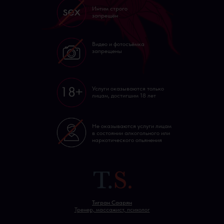
Интим строго
запрещён
Видео и фотосъёмка
запрещены
Услуги оказываются только
лицам, достигшим 18 лет
Не оказываются услуги лицам
в состоянии алкогольного или
наркотического опьянения
Тигран Саарян
Тренер, массажист, психолог