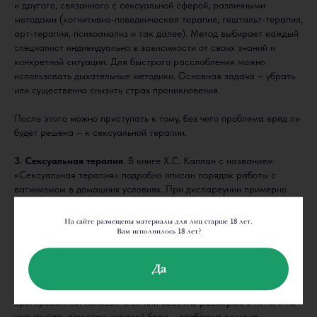
и другого, связанного с сексуальной сферой, различными
методами (когнитивно-поведенческая терапия, гештальт-терапия,
арт-терапия, психоанализ и так далее). Метод выбирает каждый
специалист индивидуально в зависимости от своих знаний и
конкретной ситуации. Для быстрого расслабления можно
использовать дыхательные методики. Основная задача – убрать
или существенно снизить страх проникновения.
После этого можно приступать к тому, без чего проблема вряд ли
будет решена – к сексуальной терапии.
3. Сексуальная терапия
. В книге Х.С. Каплан с названием
«Сексуальная терапия» подробно описан порядок работы с
вагинизмом в домашних условиях. При диспареунии примерно
такая же последовательность.
На сайте размещены материалы для лиц старше 18 лет.
Цель самой секс-терапии – постепенное подавление условно-
Вам исполнилось 18 лет?
рефлекторной реакции сжатия мышц. Для этого вводят во
влагалище постепенно увеличивающиеся в размерах объекты на
Да
фоне расслабленного и спокойного психоэмоционального
состояния женщины. Когда женщина может принять в себя
эрегированный половой член или объекты размером с него, и не
испытывать при этом никакой боли – проблема решена.