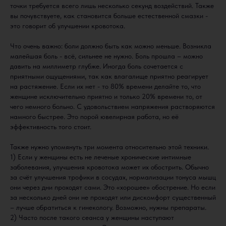
точки требуется всего лишь несколько секунд воздействий. Также
вы почувствуете, как становится больше естественной смазки -
это говорит об улучшении кровотока.
Что очень важно: боли должно быть как можно меньше. Возникла
малейшая боль - всё, сильнее не нужно. Боль прошла – можно
давить на миллиметр глубже. Иногда боль сочетается с
приятными ощущениями, так как влагалище приятно реагирует
на растяжение. Если их нет - то 80% времени делайте то, что
женщине исключительно приятно и только 20% времени то, от
чего немного больно. С удовольствием напряжения растворяются
намного быстрее. Это порой ювелирная работа, но её
эффективность того стоит.
Также нужно упомянуть три момента относительно этой техники.
1) Если у женщины есть не леченые хронические интимные
заболевания, улучшения кровотока может их обострить. Обычно
за счёт улучшения трофики в сосудах, нормализации тонуса мышц
они через дни проходят сами. Это «хорошее» обострение. Но если
за несколько дней они не проходят или дискомфорт существенный
– лучше обратиться к гинекологу. Возможно, нужны препараты.
2) Часто после такого сеанса у женщины наступают