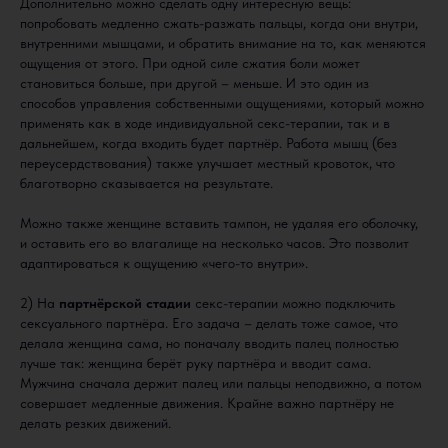
Дополнительно можно сделать одну интересную вещь:
попробовать медленно сжать-разжать пальцы, когда они внутри,
внутренними мышцами, и обратить внимание на то, как меняются
ощущения от этого. При одной силе сжатия боли может
становиться больше, при другой – меньше. И это один из
способов управления собственными ощущениями, который можно
применять как в ходе индивидуальной секс-терапии, так и в
дальнейшем, когда входить будет партнёр. Работа мышц (без
переусердствования) также улучшает местный кровоток, что
благотворно сказывается на результате.
Можно также женщине вставить тампон, не удаляя его оболочку,
и оставить его во влагалище на несколько часов. Это позволит
адаптироваться к ощущению «чего-то внутри».
2) На
партнёрской стадии
секс-терапии можно подключить
сексуального партнёра. Его задача – делать тоже самое, что
делала женщина сама, но поначалу вводить палец полностью
лучше так: женщина берёт руку партнёра и вводит сама.
Мужчина сначала держит палец или пальцы неподвижно, а потом
совершает медленные движения. Крайне важно партнёру не
делать резких движений.